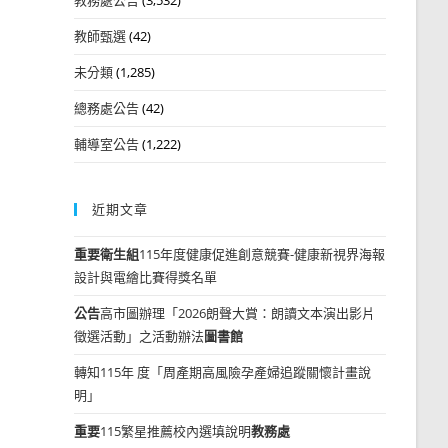
教師甄選
(42)
未分類
(1,285)
總務處公告
(42)
輔導室公告
(1,222)
近期文章
重要
衛生組
115年度健康促進創意競賽-健康新視界海報
設計與電繪比賽得獎名單
公告
高市圖辦理「2026朗聲大賞：朗讀文本演出影片
徵選活動」之活動辦法
圖書館
轉知115年 度「周產期高風險孕產婦追蹤關懷計畫說
明」
重要
115繁星推薦校內選填說明
教務處