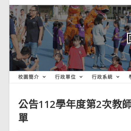
跳
轉
至
主
要
內
容
校園簡介
行政單位
行政系統
公告112學年度第2次
單