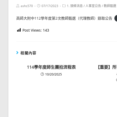
Post
Post
Post
ashs570
07/17/2023
1. 頭條消息
/
人事室公告
/
教師甄選
author:
published:
category:
高師大附中112學年度第2次教師甄選（代理教師）錄取公告
Post Views:
143
相關內容
114學年度師生團拍流程表
【重要】所
10/20/2025