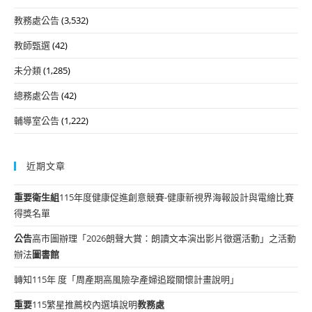
教務處公告
(3,532)
教師甄選
(42)
未分類
(1,285)
總務處公告
(42)
輔導室公告
(1,222)
近期文章
重要
衛生組
115年度健康促進創意競賽-健康新視界海報設計與電繪比賽
得獎名單
公告
高市圖辦理「2026朗聲大賞：朗讀文本演出影片徵選活動」之活動
辦法
圖書館
轉知115年 度「周產期高風險孕產婦追蹤關懷計畫說明」
重要
115繁星推薦校內選填說明
教務處