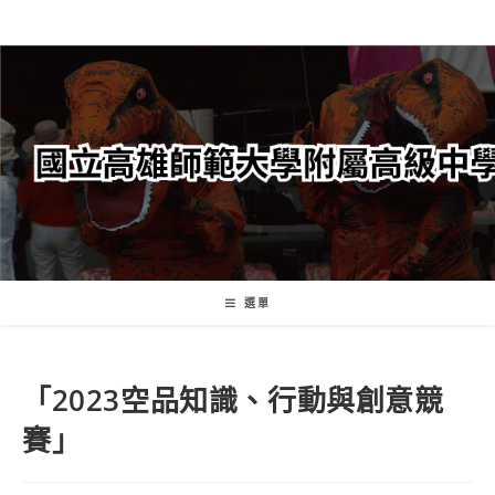
跳
轉
至
主
要
內
容
選單
「2023空品知識、行動與創意競
賽」