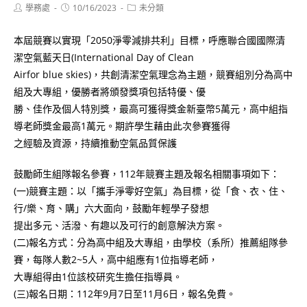
Post
Post
Post
學務處
10/16/2023
未分類
author:
published:
category:
本屆競賽以實現「2050淨零減排共利」目標，呼應聯合國國際清
潔空氣藍天日(International Day of Clean
Airfor blue skies)，共創清潔空氣理念為主題，競賽組別分為高中
組及大專組，優勝者將頒發獎項包括特優、優
勝、佳作及個人特別獎，最高可獲得獎金新臺幣5萬元，高中組指
導老師獎金最高1萬元。期許學生藉由此次參賽獲得
之經驗及資源，持續推動空氣品質保護
鼓勵師生組隊報名參賽，112年競賽主題及報名相關事項如下：
(一)競賽主題：以「攜手淨零好空氣」為目標，從「食、衣、住、
行/樂、育、購」六大面向，鼓勵年輕學子發想
提出多元、活潑、有趣以及可行的創意解決方案。
(二)報名方式：分為高中組及大專組，由學校（系所）推薦組隊參
賽，每隊人數2~5人，高中組應有1位指導老師，
大專組得由1位該校研究生擔任指導員。
(三)報名日期：112年9月7日至11月6日，報名免費。