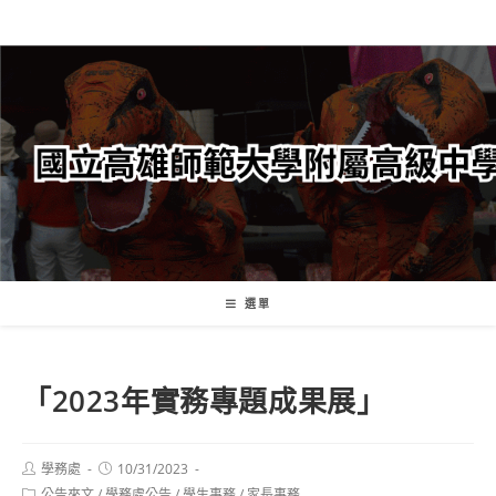
跳
轉
至
主
要
內
容
選單
「2023年實務專題成果展」
Post
Post
學務處
10/31/2023
author:
published:
Post
公告來文
/
學務處公告
/
學生事務
/
家長事務