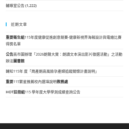
輔導室公告
(1,222)
近期文章
重要
衛生組
115年度健康促進創意競賽-健康新視界海報設計與電繪比賽
得獎名單
公告
高市圖辦理「2026朗聲大賞：朗讀文本演出影片徵選活動」之活動
辦法
圖書館
轉知115年 度「周產期高風險孕產婦追蹤關懷計畫說明」
重要
115繁星推薦校內選填說明
教務處
HOT
註冊組
115 學年度大學學測成績查詢公告