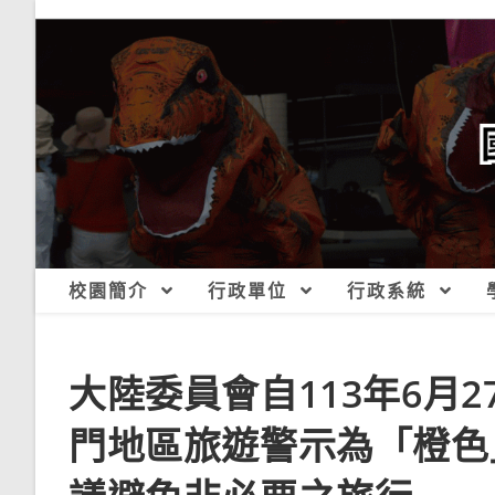
跳
轉
至
主
要
內
容
校園簡介
行政單位
行政系統
大陸委員會自113年6月
門地區旅遊警示為「橙色