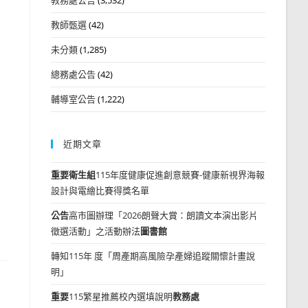
教師甄選
(42)
未分類
(1,285)
總務處公告
(42)
輔導室公告
(1,222)
近期文章
重要
衛生組
115年度健康促進創意競賽-健康新視界海報
設計與電繪比賽得獎名單
公告
高市圖辦理「2026朗聲大賞：朗讀文本演出影片
徵選活動」之活動辦法
圖書館
轉知115年 度「周產期高風險孕產婦追蹤關懷計畫說
明」
重要
115繁星推薦校內選填說明
教務處