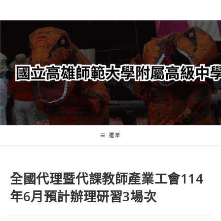
跳
轉
至
主
要
內
容
選單
全國代理暨代課教師產業工會114
年6月預計辦理研習3場次