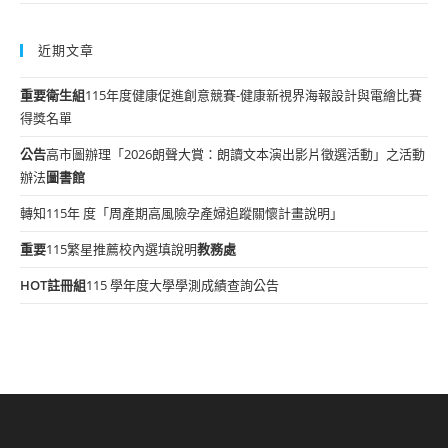
近期文章
重要
衛生組
115年度健康促進創意競賽-健康新視界海報設計與電繪比賽
得獎名單
公告
高市圖辦理「2026朗聲大賞：朗讀文本演出影片徵選活動」之活動
辦法
圖書館
轉知115年 度「周產期高風險孕產婦追蹤關懷計畫說明」
重要
115繁星推薦校內選填說明
教務處
HOT
註冊組
115 學年度大學學測成績查詢公告