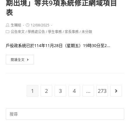
期出境」等共9項系統修正網域項目
乙
中
份
表
等
案
學
Post
Post
生輔組
12/08/2025
校
author:
published:
Post
公告來文
/
學務處公告
/
學生事務
/
家長事務
/
未分類
性
category:
別
戶役政系統已於114年11月28日（星期五）19時30分至2...
平
等
內
閱讀全文
教
政
育
部
議
「役
題
男
1
2
3
4
...
273
Go to
融
體
入
（複）
教
檢
Search
學
查
for:
教
詢」
案