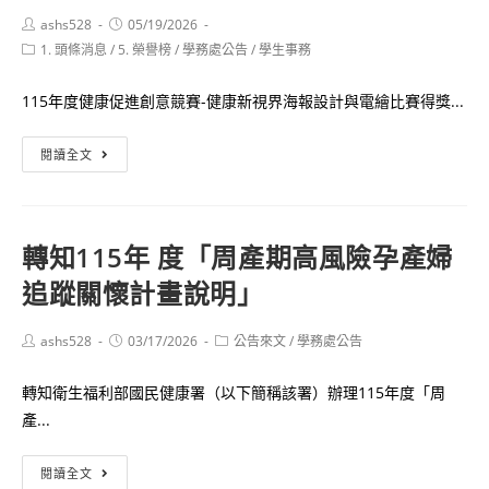
Post
Post
ashs528
05/19/2026
author:
published:
Post
1. 頭條消息
/
5. 榮譽榜
/
學務處公告
/
學生事務
category:
115年度健康促進創意競賽-健康新視界海報設計與電繪比賽得獎...
重
閱讀全文
要
衛
生
轉知115年 度「周產期高風險孕產婦
組
追蹤關懷計畫說明」
115
年
度
Post
Post
Post
ashs528
03/17/2026
公告來文
/
學務處公告
author:
published:
category:
健
轉知衛生福利部國民健康署（以下簡稱該署）辦理115年度「周
康
產...
促
進
轉
閱讀全文
創