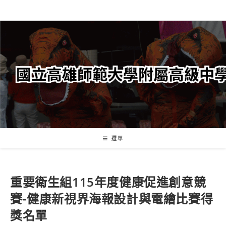
跳
轉
至
主
要
內
容
選單
重要
衛生組
115年度健康促進創意競
賽-健康新視界海報設計與電繪比賽得
獎名單