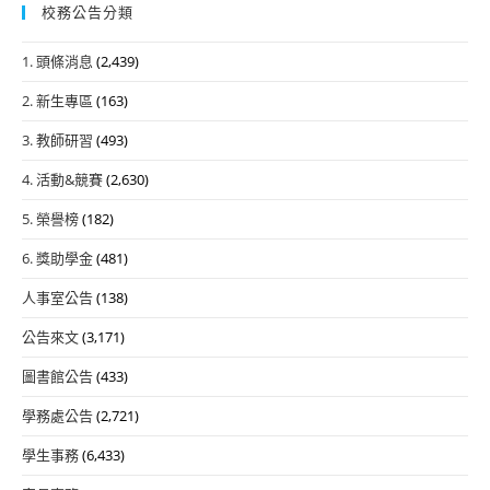
及
校務公告分類
設
「役
計
男
1. 頭條消息
(2,439)
甄
線
2. 新生專區
(163)
選
上
活
申
3. 教師研習
(493)
動
請
4. 活動&競賽
(2,630)
頒
短
獎
5. 榮譽榜
(182)
期
暨
出
6. 獎助學金
(481)
課
境」
程
人事室公告
(138)
等
研
共
公告來文
(3,171)
討
9
圖書館公告
(433)
觀
項
摩
系
學務處公告
(2,721)
發
統
學生事務
(6,433)
表
修
會