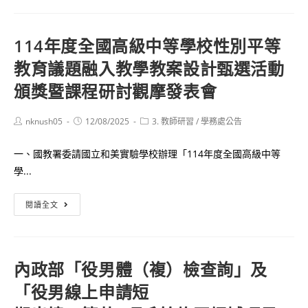
緒
班
教
際
育
114年度全國高級中等學校性別平等
桌
課」
教育議題融入教學教案設計甄選活動
球
及
賽
頒獎暨課程研討觀摩發表會
「反
個
霸
人
Post
Post
Post
nknush05
凌
12/08/2025
3. 教師研習
/
學務處公告
author:
published:
category:
賽
桌
賽
一、國教署委請國立和美實驗學校辦理「114年度全國高級中等
遊
程
學...
工
表
作
及
114
閱讀全文
坊」
樹
年
報
狀
度
名
圖
全
簡
內政部「役男體（複）檢查詢」及
國
章
「役男線上申請短
高
各
級