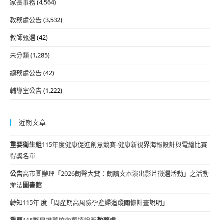
家長事務
(4,564)
正
網
教務處公告
(3,532)
域
教師甄選
(42)
項
目
未分類
(1,285)
表
總務處公告
(42)
輔導室公告
(1,222)
近期文章
重要
衛生組
115年度健康促進創意競賽-健康新視界海報設計與電繪比賽
得獎名單
公告
高市圖辦理「2026朗聲大賞：朗讀文本演出影片徵選活動」之活動
辦法
圖書館
轉知115年 度「周產期高風險孕產婦追蹤關懷計畫說明」
重要
115繁星推薦校內選填說明
教務處