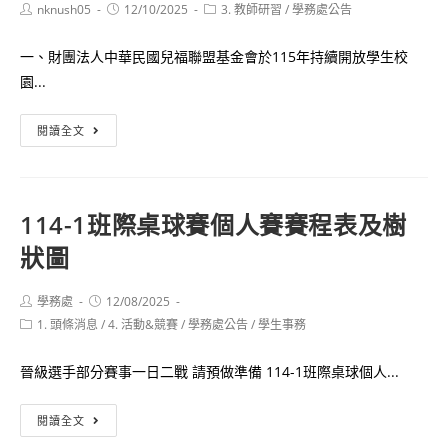
X’mas
Post
Post
Post
nknush05
圖
12/10/2025
3. 教師研習
/
學務處公告
author:
published:
category:
歲
及
末
一、財團法人中華民國兒福聯盟基金會於115年持續開放學生校
提
感
園...
案
恩
單
慶
115
閱讀全文
各
祝
年
1
日
「創
份
傷
案
114-1班際桌球賽個人賽賽程表及樹
知
狀圖
情
～
降
Post
Post
學務處
12/08/2025
author:
published:
Post
1. 頭條消息
/
4. 活動&競賽
低
/
學務處公告
/
學生事務
category:
霸
晉級選手部分賽事一日二戰 請預做準備 114-1班際桌球個人...
凌
的
114-
閱讀全文
情
1