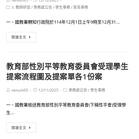
nknush05
12/12/2025
畫
author:
published:
獎
Post
3. 教師研習
/
學務處公告
無
/
學生事務
/
家長事務
說
category:
名
人
明」
單
一、國教署轉知行政院於114年12月1日上午9時至12月31...
機
飛
「114
閱讀全文
航
年
安
性
全
平
知
教育部性別平等教育委員會受理學生
觀
識
提案流程圖及提案單各1份案
察
宣
家
導
養
Post
Post
Post
nknush05
12/11/2025
學務處公告
/
學生事務
author:
published:
category:
成
一、國教署檢送教育部性別平等教育委員會(下稱性平會)受理學
挑
生...
戰
有
教
閱讀全文
獎
育
徵