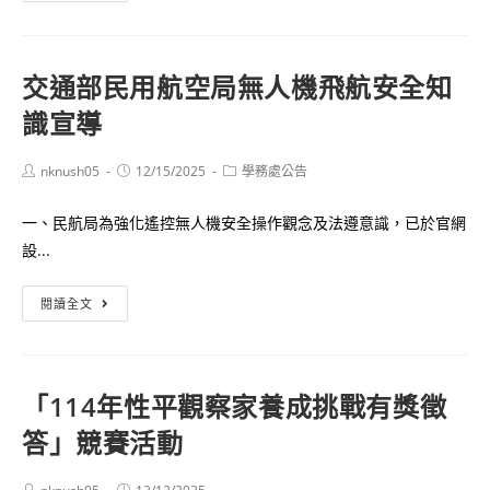
知
意
115
競
年
賽-
交通部民用航空局無人機飛航安全知
度
健
識宣導
「周
康
產
新
期
Post
Post
Post
nknush05
12/15/2025
學務處公告
視
author:
published:
category:
高
界
一、民航局為強化遙控無人機安全操作觀念及法遵意識，已於官網
風
海
設...
險
報
孕
設
交
閱讀全文
產
計
通
婦
與
部
追
電
民
蹤
繪
「114年性平觀察家養成挑戰有獎徵
用
關
比
答」競賽活動
航
懷
賽
空
計
得
局
Post
Post