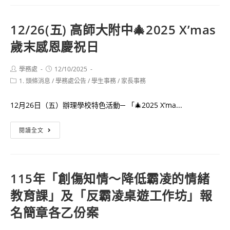
部
答」
性
競
12/26(五) 高師大附中🎄2025 X’mas
別
賽
歲末感恩慶祝日
平
活
等
動
教
Post
Post
學務處
12/10/2025
author:
published:
Post
1. 頭條消息
/
學務處公告
育
/
學生事務
/
家長事務
category:
委
12月26日（五）辦理學校特色活動─ 「🎄2025 X’ma...
員
會
12/26(五)
閱讀全文
受
高
理
師
學
大
生
115年「創傷知情～降低霸凌的情緒
附
提
教育課」及「反霸凌桌遊工作坊」報
中
案
🎄
名簡章各乙份案
流
2025
程